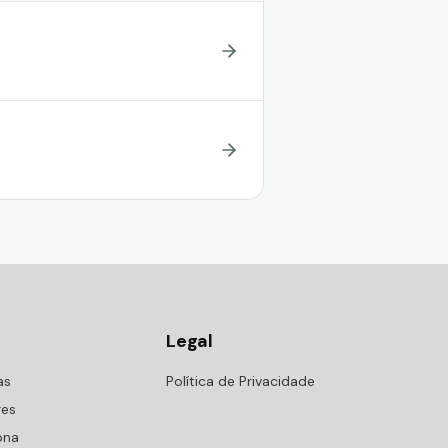
Legal
as
Política de Privacidade
res
ona