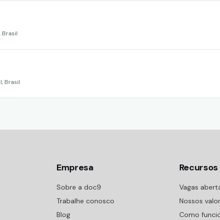
 Brasil
, Brasil
Empresa
Recursos
Sobre a doc9
Vagas abert
Trabalhe conosco
Nossos valo
Blog
Como funci